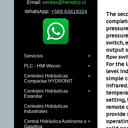
Email:
ventas@himelco.cl
WhatsApp:
+569 63419324
The seco
complete
pressure
pressure
switch, 
output s
Servicios
>
flow swi
For the 
PLC - HMI Wecon
>
level ind
Centrales Hidráulicas
>
simple c
Compactas HYDRONIT
infrared
Centrales Hidráulicas
>
temperat
Estandar
setting,
remote c
Centrales Hidráulicas
Industriales
provide 
operatin
Central Hidráulica Autónoma a
>
Gasolina