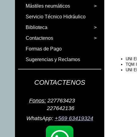
Mástiles neumáticos
>
Servicio Técnico Hidráulico
Biblioteca
>
Contactenos
>
Formas de Pago
UNI E
Sugerencias y Reclamos
TQM I
UNI E
CONTACTENOS
Fonos:
227763423
227642136
WhatsApp:
+569 63419324