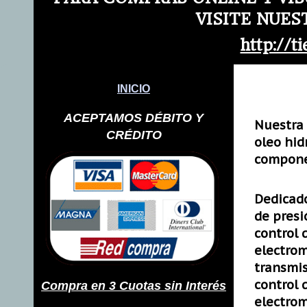
VISITE NUES
http://t
INICIO
ACEPTAMOS DÉBITO Y
Nuestra 
CRÉDITO
oleo hid
componen
Dedicad
de
presi
control 
electro
transmi
control 
Compra en 3 Cuotas sin Interés
electro