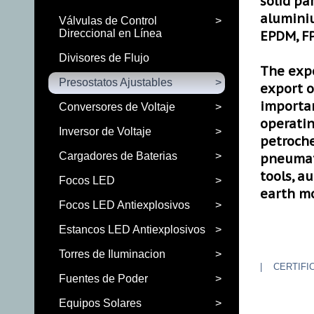
solid par
aluminiu
Válvulas de Control
>
Direccional en Línea
EPDM, FP
Divisores de Flujo
The expe
Presostatos Ajustables
>
export o
importa
Conversores de Voltaje
>
operatin
Inversor de Voltaje
>
petroche
Cargadores de Baterias
>
pneumati
tools, a
Focos LED
>
earth mov
Focos LED Antiexplosivos
>
Estancos LED Antiexplosivos
>
Torres de Iluminacion
>
| CERTIFI
Fuentes de Poder
>
Equipos Solares
>